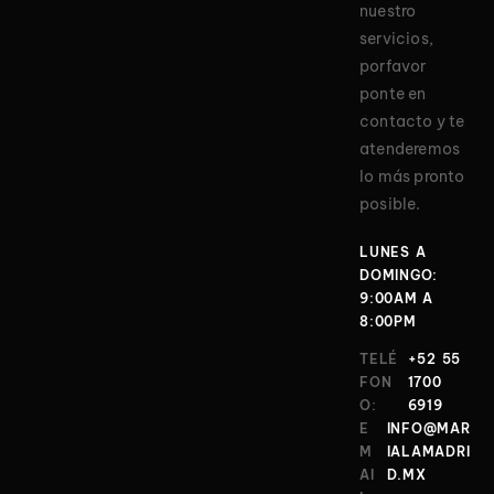
nuestro
servicios,
porfavor
ponte en
contacto y te
atenderemos
lo más pronto
posible.
LUNES A
DOMINGO:
9:00AM A
8:00PM
TELÉ
+52 55
FON
1700
O:
6919
E
INFO@MAR
M
IALAMADRI
AI
D.MX