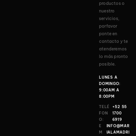
productos o
nuestro
servicios,
porfavor
ponte en
contacto y te
atenderemos
lo más pronto
posible.
LUNES A
DOMINGO:
9:00AM A
8:00PM
TELÉ
+52 55
FON
1700
O:
6919
E
INFO@MAR
M
IALAMADRI