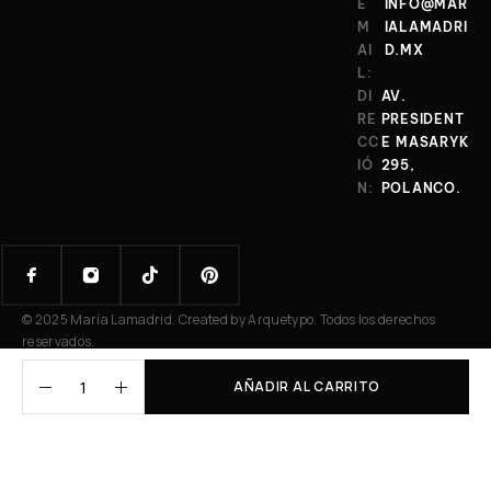
E
INFO@MAR
M
IALAMADRI
AI
D.MX
L:
DI
AV.
RE
PRESIDENT
CC
E MASARYK
IÓ
295,
N:
POLANCO.
© 2025 María Lamadrid. Created by Arquetypo. Todos los derechos
reservados.
AÑADIR AL CARRITO