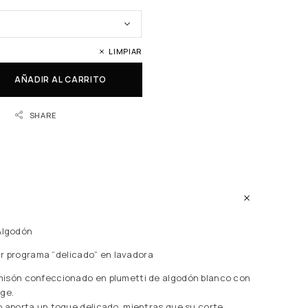
LIMPIAR
AÑADIR AL CARRITO
SHARE
Algodón
r programa “delicado” en lavadora
isón confeccionado en plumetti de algodón blanco con
ge.
 aporta un toque delicado, mientras que su corte