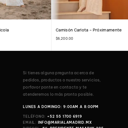
icola
Camisón Carlota – Próximamente
$
6,200.00
Si tienes alguna pregunta acerca de
pedidos, productos o nuestro servicios,
porfavor ponte en contacto y te
atenderemos lo más pronto posible.
LUNES A DOMINGO: 9:00AM A 8:00PM
TELÉFONO:
+52 55 1700 6919
EMAIL:
INFO@MARIALAMADRID.MX