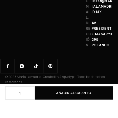
E
INFO@MAR
M
IALAMADRI
AI
D.MX
L:
DI
AV.
RE
PRESIDENT
CC
E MASARYK
IÓ
295,
N:
POLANCO.
© 2025 María Lamadrid. Created by Arquetypo. Todos los derechos
reservados.
AÑADIR AL CARRITO