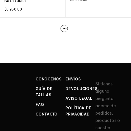
Bata Giulia
$
5,950.00
CONÓCENOS
ENVÍOS
Si tienes
GUÍA DE
DEVOLUCIONES
alguna
TALLAS
pregunta
AVISO LEGAL
FAQ
acerca de
POLÍTICA DE
pedidos,
CONTACTO
PRIVACIDAD
productos o
nuestro