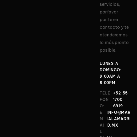
servicios,
porfavor
ponte en
contacto y te
atenderemos
lo más pronto
posible.
LUNES A
DOMINGO:
9:00AM A
8:00PM
TELÉ
+52 55
FON
1700
O:
6919
E
INFO@MAR
M
IALAMADRI
AI
D.MX
L: