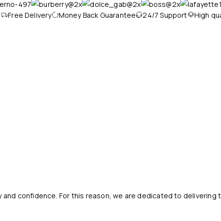
ree Delivery
Money Back Guarantee
24/7 Support
High qualit
y and confidence. For this reason, we are dedicated to delivering 