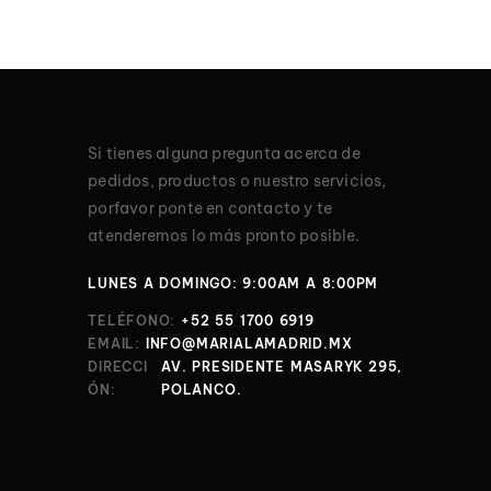
Si tienes alguna pregunta acerca de
pedidos, productos o nuestro servicios,
porfavor ponte en contacto y te
atenderemos lo más pronto posible.
LUNES A DOMINGO: 9:00AM A 8:00PM
TELÉFONO:
+52 55 1700 6919
EMAIL:
INFO@MARIALAMADRID.MX
DIRECCI
AV. PRESIDENTE MASARYK 295,
ÓN:
POLANCO.