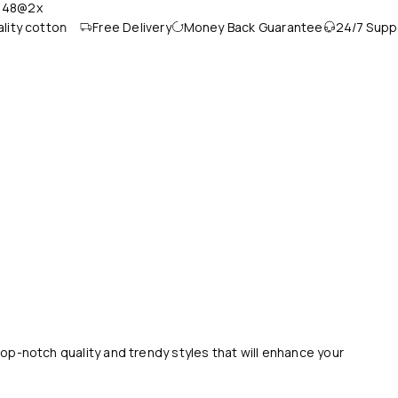
y cotton
Free Delivery
Money Back Guarantee
24/7 Support
top-notch quality and trendy styles that will enhance your