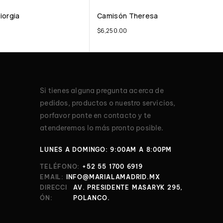
iorgia
Camisón Theresa
$
6,250.00
Si tienes alguna pregunta acerca de
pedidos, productos o nuestro servicios,
porfavor ponte en contacto y te
atenderemos lo más pronto posible.
LUNES A DOMINGO: 9:00AM A 8:00PM
TELÉFONO:
+52 55 1700 6919
EMAIL:
INFO@MARIALAMADRID.MX
DIRECCI
AV. PRESIDENTE MASARYK 295,
ÓN:
POLANCO.