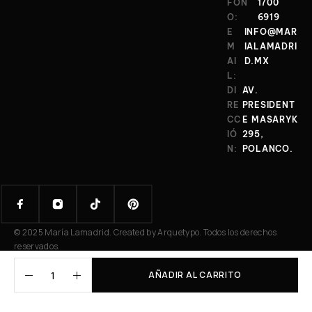
FON
1700
O:
6919
E
INFO@MAR
M
IALAMADRI
AI
D.MX
L:
DI
AV.
RE
PRESIDENT
CC
E MASARYK
IÓ
295,
N:
POLANCO.
© 2025 María Lamadrid. Created by Arquetypo. Todos los derechos
reservados.
AÑADIR AL CARRITO