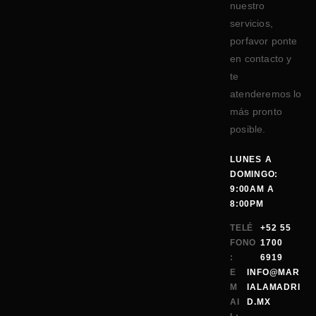
nuestro
servicios,
porfavor ponte
en contacto y
te
atenderemos lo
más pronto
posible.
LUNES A
DOMINGO:
9:00AM A
8:00PM
TELÉ
+52 55
FONO
1700
:
6919
E
INFO@MAR
M
IALAMADRI
AI
D.MX