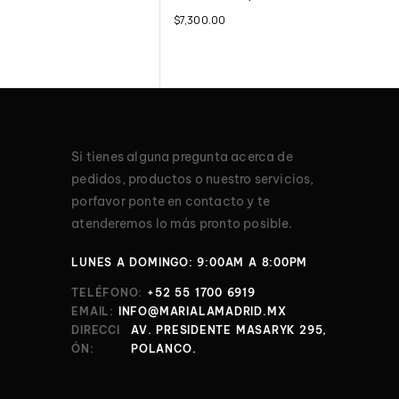
$
7,300.00
Si tienes alguna pregunta acerca de
pedidos, productos o nuestro servicios,
porfavor ponte en contacto y te
atenderemos lo más pronto posible.
LUNES A DOMINGO: 9:00AM A 8:00PM
TELÉFONO:
+52 55 1700 6919
EMAIL:
INFO@MARIALAMADRID.MX
DIRECCI
AV. PRESIDENTE MASARYK 295,
ÓN:
POLANCO.