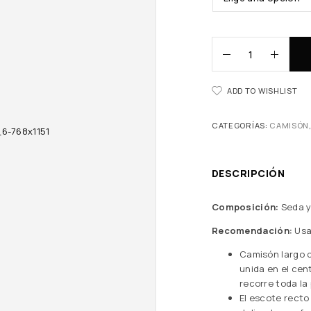
ADD TO WISHLIST
CATEGORÍAS:
CAMISÓN
DESCRIPCIÓN
Composición:
Seda y
Recomendación:
Usa
Camisón largo 
unida en el cen
recorre toda la
El escote recto