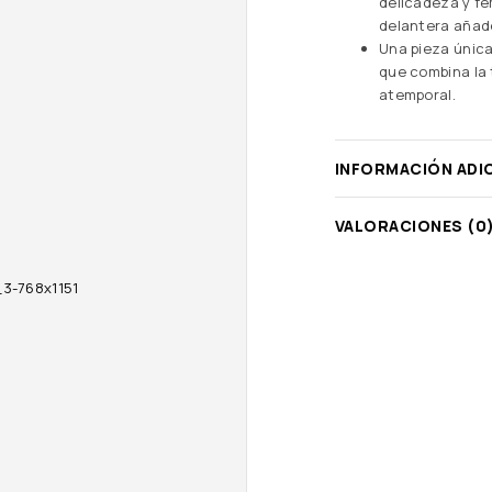
delicadeza y fe
delantera añade
Una pieza única 
que combina la 
atemporal.
INFORMACIÓN ADI
VALORACIONES (0