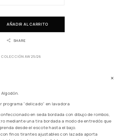
AÑADIR AL CARRITO
SHARE
,
COLECCIÓN AW 25/26
 Algodón.
r programa “delicado” en lavadora
confeccionado en seda bordada con dibujo de rombos,
tro mediante una tira bordada a modo de entredós que
 prenda desde el escote hasta el bajo.
 con finos tirantes ajustables con lazada aporta