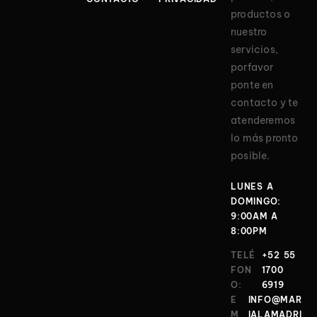
productos o
nuestro
servicios,
porfavor
ponte en
contacto y te
atenderemos
lo más pronto
posible.
LUNES A
DOMINGO:
9:00AM A
8:00PM
TELÉ
+52 55
FON
1700
O:
6919
E
INFO@MAR
M
IALAMADRI