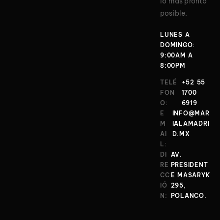
lo más pronto
posible.
LUNES A
DOMINGO:
9:00AM A
8:00PM
TELÉ
+52 55
FON
1700
O:
6919
E
INFO@MAR
M
IALAMADRI
AI
D.MX
L:
DI
AV.
RE
PRESIDENT
CC
E MASARYK
IÓ
295,
N:
POLANCO.