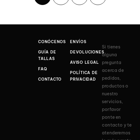
CONÓCENOS
ENVÍOS
Si tienes
GUÍA DE
DEVOLUCIONES
alguna
TALLAS
pregunta
AVISO LEGAL
FAQ
acerca de
POLÍTICA DE
pedidos,
CONTACTO
PRIVACIDAD
productos o
nuestro
servicios,
porfavor
ponte en
contacto y te
atenderemos